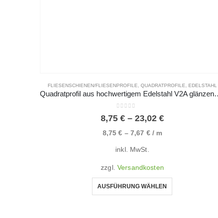
FLIESENSCHIENEN/FLIESENPROFILE
,
QUADRATPROFILE
,
EDELSTAHL
Quadratprofil aus hochwertigem Edelstahl V2A
0
von 5
8,75
€
–
23,02
€
8,75
€
–
7,67
€
/
m
inkl. MwSt.
zzgl.
Versandkosten
AUSFÜHRUNG WÄHLEN