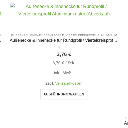
HL
FLIESENSCHIENEN/FLIESENPROFILE
,
VIERTELKREISPROFILE
,
ALUMINIUM
nzend, gebürstet & hochglanzpoliert
Außenecke & Innenecke für Rundprofil / Viertelkreisprofil Aluminium natur (Abverkauf)
0
von 5
3,76
€
3,76
€
/
Stk.
inkl. MwSt.
zzgl.
Versandkosten
AUSFÜHRUNG WÄHLEN
V