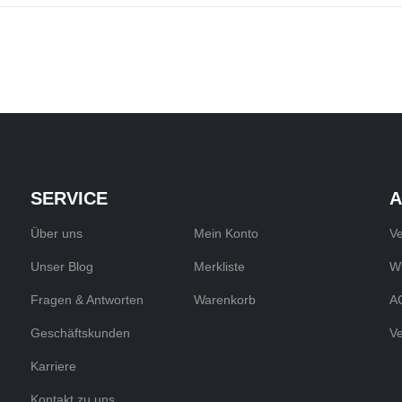
SERVICE
A
Über uns
Mein Konto
V
Unser Blog
Merkliste
Wi
Fragen & Antworten
Warenkorb
A
Geschäftskunden
Ve
Karriere
Kontakt zu uns