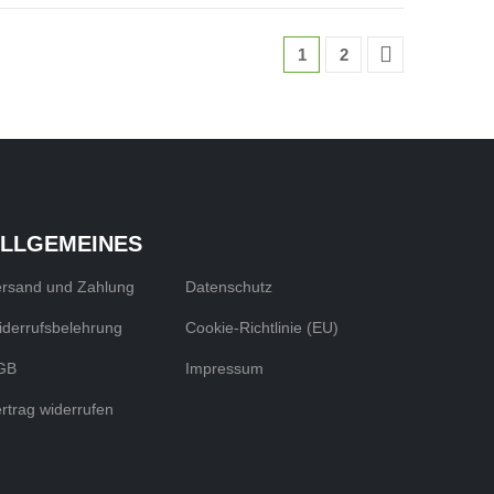
1
2
LLGEMEINES
ersand und Zahlung
Datenschutz
derrufsbelehrung
Cookie-Richtlinie (EU)
GB
Impressum
rtrag widerrufen