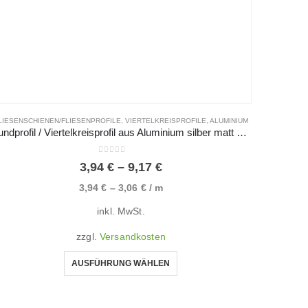
LIESENSCHIENEN/FLIESENPROFILE
,
VIERTELKREISPROFILE
,
ALUMINIUM
Rundprofil / Viertelkreisprofil aus Aluminium silber matt eloxiert
0
von 5
3,94
€
–
9,17
€
3,94
€
–
3,06
€
/
m
inkl. MwSt.
zzgl.
Versandkosten
AUSFÜHRUNG WÄHLEN