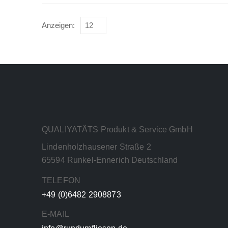
Anzeigen:
QUALIYATÄTS Produkt & Service GmbH
Lindenholzhausener Straße 2
65594 Runkel-Ennerich Deutschland
TELEFON
+49 (0)6482 2908873
E-MAIL