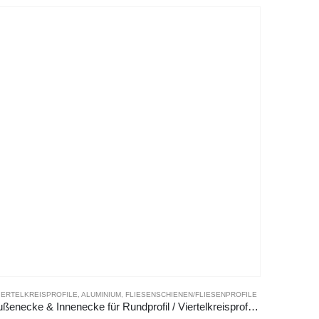
IERTELKREISPROFILE
,
ALUMINIUM
,
FLIESENSCHIENEN/FLIESENPROFILE
Außenecke & Innenecke für Rundprofil / Viertelkreisprofil Aluminium silber matt eloxiert