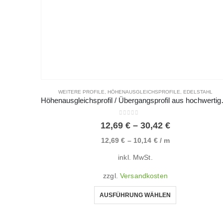
WEITERE PROFILE
,
HÖHENAUSGLEICHSPROFILE
,
EDELSTAHL
Höhenausgleichsprofil / Überg
0
von 5
12,69
€
–
30,42
€
12,69
€
–
10,14
€
/
m
inkl. MwSt.
zzgl.
Versandkosten
AUSFÜHRUNG WÄHLEN