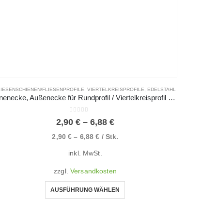
LIESENSCHIENEN/FLIESENPROFILE
,
VIERTELKREISPROFILE
,
EDELSTAHL
Innenecke, Außenecke für Rundprofil / Viertelkreisprofil aus Edelstahl V2A in glänzend, gebürstet, hochglanzpoliert
0
von 5
2,90
€
–
6,88
€
2,90
€
–
6,88
€
/
Stk.
inkl. MwSt.
zzgl.
Versandkosten
AUSFÜHRUNG WÄHLEN