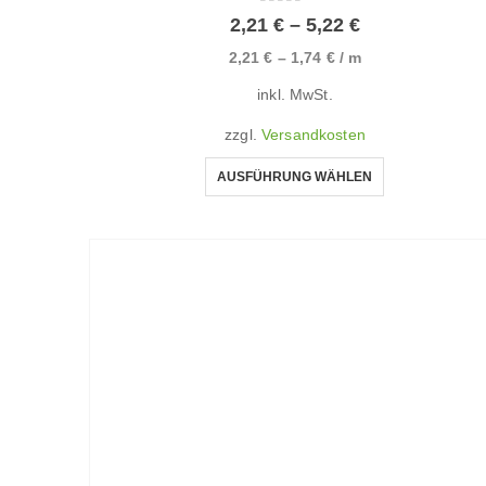
0
von 5
2,21
€
–
5,22
€
2,21
€
–
1,74
€
/
m
inkl. MwSt.
zzgl.
Versandkosten
AUSFÜHRUNG WÄHLEN