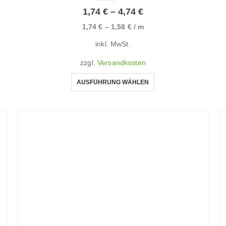
0
von 5
1,74
€
–
4,74
€
1,74
€
–
1,58
€
/
m
inkl. MwSt.
zzgl.
Versandkosten
AUSFÜHRUNG WÄHLEN