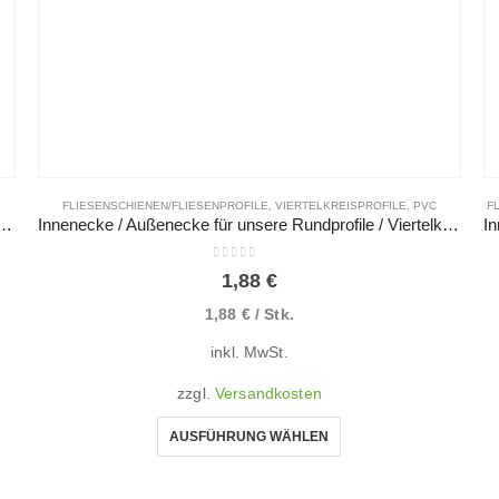
FLIESENSCHIENEN/FLIESENPROFILE
,
VIERTELKREISPROFILE
,
PVC
F
angsprofil aus hochwertigem Edelstahl V2A glänzend, gebürstet & hochglanzpoliert
Innenecke / Außenecke für unsere Rundprofile / Viertelkreisprofile aus PVC / Kunststoff
0
von 5
1,88
€
1,88
€
/
Stk.
inkl. MwSt.
zzgl.
Versandkosten
AUSFÜHRUNG WÄHLEN