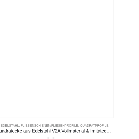
EDELSTAHL
,
FLIESENSCHIENEN/FLIESENPROFILE
,
QUADRATPROFILE
Quadratecke aus Edelstahl V2A Vollmaterial & Imitatecken glänzend, gebürstet & hochglanzpoliert