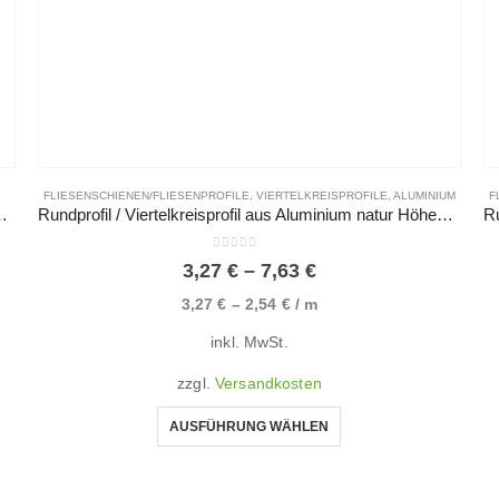
FLIESENSCHIENEN/FLIESENPROFILE
,
VIERTELKREISPROFILE
,
ALUMINIUM
F
 glänzend, gebürstet & hochglanzpoliert
Rundprofil / Viertelkreisprofil aus Aluminium natur Höhen von 6 bis 12,5 mm (Abverkauf)
0
von 5
3,27
€
–
7,63
€
3,27
€
–
2,54
€
/
m
inkl. MwSt.
zzgl.
Versandkosten
AUSFÜHRUNG WÄHLEN