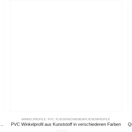
WINKELPROFILE
,
PVC
,
FLIESENSCHIENEN/FLIESENPROFILE
 / Viertelkreisprofil aus Kunststoff in verschiedenen Farben
PVC Winkelprofil aus Kunststoff in verschiedenen Farben