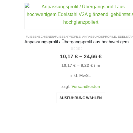
FLIESENSCHIENEN/FLIESENPROFILE
,
ANPASSUNGSPROFILE
,
EDELSTA
Anpassungsprofil / Übergangsprofil aus hochwertigem Edelstahl V2A glä
0
von 5
10,17
€
–
24,66
€
10,17
€
–
8,22
€
/
m
inkl. MwSt.
zzgl.
Versandkosten
AUSFÜHRUNG WÄHLEN